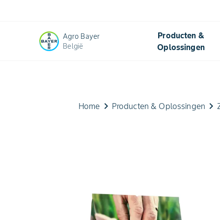
Producten &
Agro Bayer
België
Oplossingen
keyboard_arrow_right
keyboard_arrow_right
Home
Producten & Oplossingen​