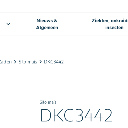
Nieuws &
Ziekten, onkrui
keyboard_arrow_down
Algemeen​
insecten
keyboard_arrow_right
keyboard_arrow_right
Zaden
Silo maïs
DKC3442
Silo maïs
DKC3442