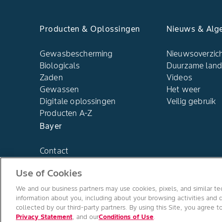
Producten & Oplossingen​
Nieuws & Alg
Gewasbescherming
Nieuwsoverzic
Biologicals
Duurzame lan
Zaden
Videos
Gewassen
Het weer​
Digitale oplossingen​
Veilig gebruik
Producten A-Z​
Bayer
Contact
Use of Cookies
We and our business partners may use cookies, pixels, and similar tec
information about you, including about your browsing activities and d
collected by our third-party partners. By using this Site, you agree t
Privacy Statement
, and our
Conditions of Use
.