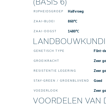
(BASIS 6)
Halfvroeg
RIJPHEIDSGROEP
860℃
ZAAI–BLOEI
1480℃
ZAAI-OOGST
LANDBOUWKUNDIG
Flint-d
GENETISCH TYPE
Zeer g
GROEIKRACHT
Zeer g
RESISTENTIE LEGERING
Goed
STAY‑GREEN / GROENBLIJVEND
Zeer g
VOEDERLOOK
VOORDELEN VAN 