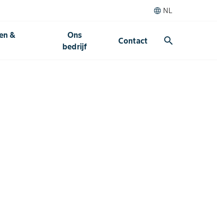
NL
den &
Ons
search
Contact
bedrijf​