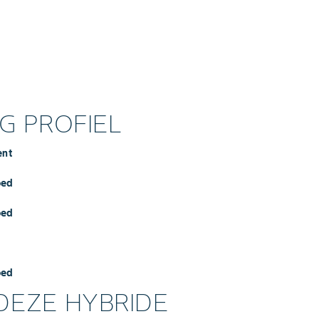
 PROFIEL
ent
oed
oed
oed
DEZE HYBRIDE