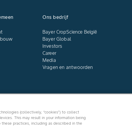
emeen​
Ons bedrijf​
ht
Bayer CropScience België​
dbouw​
Bayer Global
Investors
Career
Media
Vragen en antwoorden​
Volg Ons
hnologies (collectively, “cookies”) to collect
evices. This may result in your information being
o these practices, including as described in the