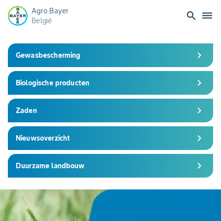
Agro Bayer
search
dehaze
België
Bayer
chevron_right
Gewasbescherming
CropScience
chevron_right
Biologische producten
België
–
chevron_right
Zaden
Innovatieve
chevron_right
Nieuwsoverzicht
oplossingen
chevron_right
Duurzame landbouw
voor
Slide 1 of 2
duurzame