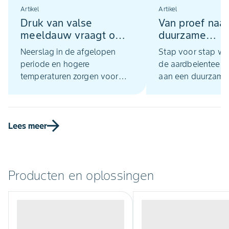
Artikel
Artikel
Druk van valse
Van proef naar 
meeldauw vraagt om
duurzame
een strakke strategie
gewasbescher
Neerslag in de afgelopen
Stap voor stap wo
in uien
aardbeien ren
periode en hogere
de aardbeienteelt
temperaturen zorgen voor
aan een duurzamer
infectiekansen
en plaagbestrijdin
Lees meer
Producten en oplossingen