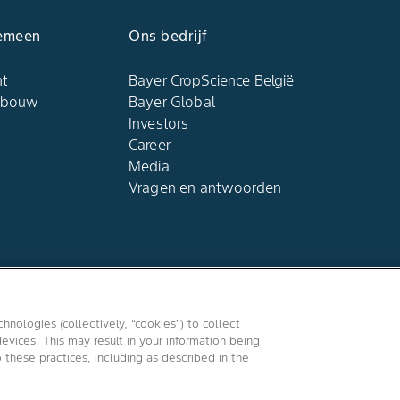
emeen​
Ons bedrijf​
ht
Bayer CropScience België​
dbouw​
Bayer Global
Investors
Career
Media
Vragen en antwoorden​
Volg Ons
hnologies (collectively, “cookies”) to collect
evices. This may result in your information being
o these practices, including as described in the