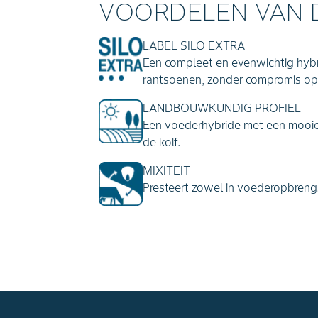
VOORDELEN VAN 
LABEL SILO EXTRA
Een compleet en evenwichtig hybr
rantsoenen, zonder compromis op h
LANDBOUWKUNDIG PROFIEL
Een voederhybride met een mooie
de kolf.
MIXITEIT
Presteert zowel in voederopbrengs