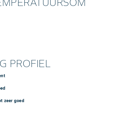
TEMPERATUURSOM
 PROFIEL
ent
oed
ot zeer goed