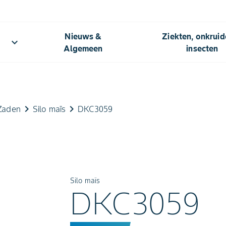
Nieuws &
Ziekten, onkrui
keyboard_arrow_down
Algemeen​
insecten
keyboard_arrow_right
keyboard_arrow_right
Zaden
Silo maïs
DKC3059
Silo maïs
DKC3059