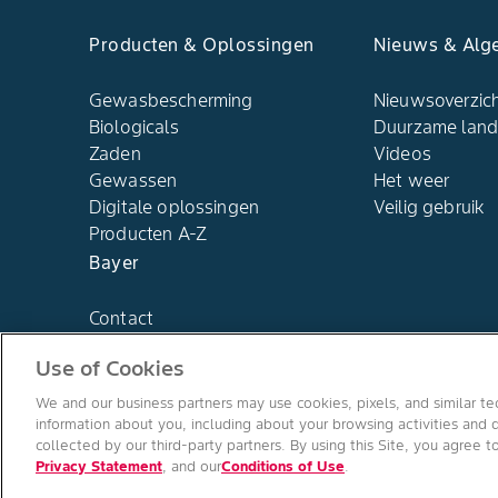
Producten & Oplossingen​
Nieuws & Alg
Gewasbescherming
Nieuwsoverzic
Biologicals
Duurzame lan
Zaden
Videos
Gewassen
Het weer​
Digitale oplossingen​
Veilig gebruik
Producten A-Z​
Bayer
Contact
Use of Cookies
We and our business partners may use cookies, pixels, and similar tec
information about you, including about your browsing activities and d
collected by our third-party partners. By using this Site, you agree t
Privacy Statement
, and our
Conditions of Use
.
Algemene gebruiksvoorwaarden
/
Privacyverklaring
/
Imprint