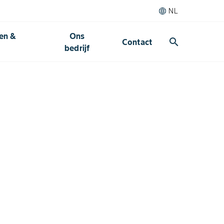
NL
den &
Ons
search
Contact
bedrijf​