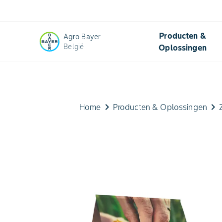
Producten &
Agro Bayer
België
Oplossingen
keyboard_arrow_right
keyboard_arrow_right
Home
Producten & Oplossingen​