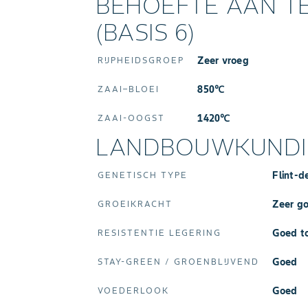
BEHOEFTE AAN 
(BASIS 6)
Zeer vroeg
RIJPHEIDSGROEP
850℃
ZAAI–BLOEI
1420℃
ZAAI-OOGST
LANDBOUWKUNDIG
Flint-d
GENETISCH TYPE
Zeer g
GROEIKRACHT
Goed t
RESISTENTIE LEGERING
Goed
STAY‑GREEN / GROENBLIJVEND
Goed
VOEDERLOOK