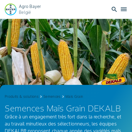
Agro Bayer
search
dehaze
België
Maïs
Grain
Produits & solutions
keyboard_arrow_right
Semences
keyboard_arrow_right
Maïs Grain
Semences Maïs Grain DEKALB
Grâce à un engagement très fort dans la recherche, et
au travail minutieux des sélectionneurs, les équipes
DEKALB® proposent chaque année des variétés maïs