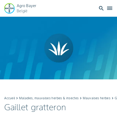
Agro Bayer
search
dehaze
België
Accueil
keyboard_arrow_right
Maladies, mauvaises herbes & insectes
keyboard_arrow_right
Mauvaises herbes
keyboard_arrow_right
G
Gaillet gratteron