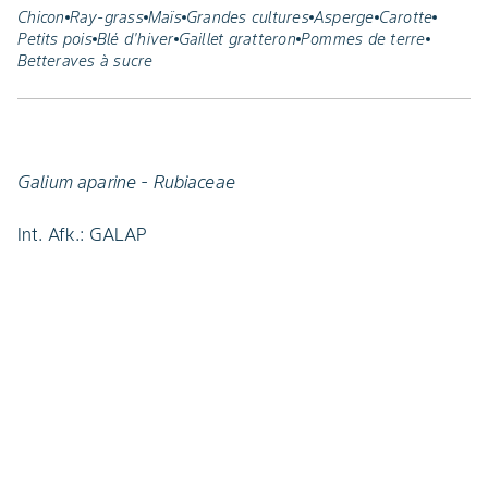
Chicon
Ray-grass
Maïs
Grandes cultures
Asperge
Carotte
Petits pois
Blé d'hiver
Gaillet gratteron
Pommes de terre
Betteraves à sucre
Galium aparine - Rubiaceae
Int. Afk.: GALAP