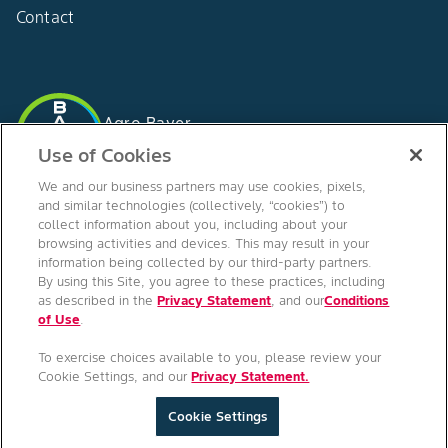
Contact
Agro Bayer
Belgique
Use of Cookies
We and our business partners may use cookies, pixels,
and similar technologies (collectively, “cookies”) to
collect information about you, including about your
Suivez-nous
browsing activities and devices. This may result in your
information being collected by our third-party partners.
By using this Site, you agree to these practices, including
as described in the
Privacy Statement
, and our
Conditions
of Use
.
To exercise choices available to you, please review your
Conditions générales d'utilisation
/
Principes de confidentialité
/
Cookie Settings, and our
Privacy Statement.
Imprint
Copyright © Bayer Crop Science 2026
Cookie Settings