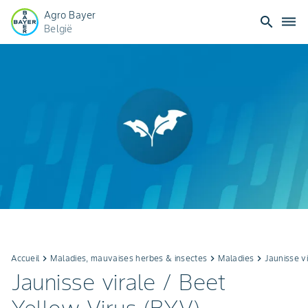
Agro Bayer
search
dehaze
België
Accueil
keyboard_arrow_right
Maladies, mauvaises herbes & insectes
keyboard_arrow_right
Maladies
keyboard_arrow_right
Jaunisse v
Jaunisse virale / Beet