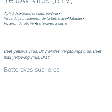
Yellow Virus (BYV)
Aphididés
Grandes cultures
Virus
Virus du jaunissement de la betterave
Maladies
Puceron du pêcher
Betteraves à sucre
Beet yellows virus, BYV Mildes Vergilbungsvirus, Beet
mild yellowing virus, BMY
Betteraves sucrières