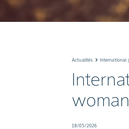
keyboard_arrow_right
Actualités
International
Interna
woman 
18/05/2026