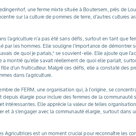
Redingenhof, une ferme mixte située à Boutersem, près de Lou
centre sur la culture de pommes de terre, d'autres cultures ar
ans l'agriculture n'a pas été sans défis, surtout en tant que
é par les hommes. Elle souligne l'importance de démontrer s
savais de quoi je parlais,” se souvient-elle. Elle ajoute que l
 a montré qu'elle savait réellement de quoi elle parlait, surt
 fille d'un fruiticulteur. Malgré ces défis, elle a constaté des p
mmes dans l'agriculture.
mbre de FERM, une organisation qui, à l'origine, se concentr
'est depuis élargie pour inclure des femmes de la communauté s
t intéressantes. Elle apprécie la valeur de telles organisation
ter et à s'engager avec la communauté élargie, surtout dans u
es Agricultrices est un moment crucial pour reconnaître les c