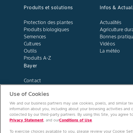
Produits et solutions
Infos & Actual
Protection des plantes
Actualités
Produits biologiques
Agriculture dur
Semences
Bonnes pratiq
Cultures
Vidéos
Outils
La météo
Produits A-Z
Bayer
Contact
Use of Cookies
We and our business partners may use cookies, pixels, and similar tec
information about you, including about your browsing activities and d
collected by our third-party partners. By using this Site, you agree t
Privacy Statement
, and our
Conditions of Use
.
Conditions générales d'utilisation
/
Principes de confidentialit
To exercise choices available to you, please review your Cookie Set