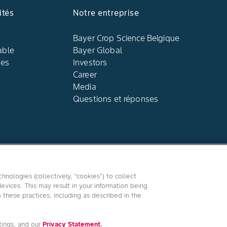
ités
Notre entreprise
Bayer Crop Science Belgique
able
Bayer Global
ues
Investors
Career
Media
Questions et réponses
Suivez-nous
hnologies (collectively, “cookies”) to collect
evices. This may result in your information being
o these practices, including as described in the
é
/
Imprint
tings, and our
Privacy Statement.