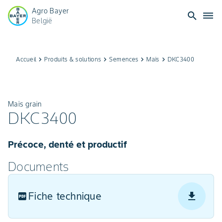
Agro Bayer
search
dehaze
België
Accueil
keyboard_arrow_right
Produits & solutions
keyboard_arrow_right
Semences
keyboard_arrow_right
Maïs
keyboard_arrow_right
DKC3400
Maïs grain
DKC3400
Précoce, denté et productif
Documents
Fiche technique