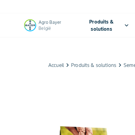
Produits &
Agro Bayer
keyboard_arrow_down
België
solutions
keyboard_arrow_right
keyboard_arrow_right
Accueil
Produits & solutions
Seme