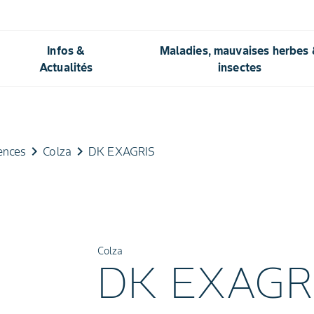
Infos &
Maladies, mauvaises herbes
Actualités
insectes
keyboard_arrow_right
keyboard_arrow_right
nces
Colza
DK EXAGRIS
Colza
DK EXAGR