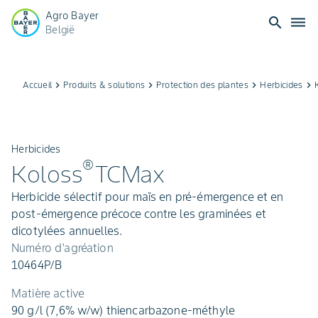
Agro Bayer
search
dehaze
België
Accueil
keyboard_arrow_right
Produits & solutions
keyboard_arrow_right
Protection des plantes
keyboard_arrow_right
Herbicides
keyboard_arrow_right
Herbicides
®
Koloss
TCMax
Herbicide sélectif pour maïs en pré-émergence et en
post-émergence précoce contre les graminées et
dicotylées annuelles.
Numéro d'agréation
10464P/B
Matière active
90 g/l (7,6% w/w) thiencarbazone-méthyle