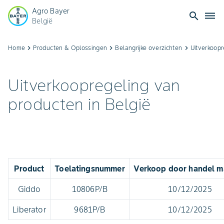
Agro Bayer
search
dehaze
België
Uitverkoopregeling
Home
keyboard_arrow_right
Producten & Oplossingen​
keyboard_arrow_right
Belangrijke overzichten​
keyboard_arrow_right
Uitverkoopr
Producten
Uitverkoopregeling van
|
producten in België
Bayer
CropScience
België
Product
Toelatingsnummer
Verkoop door handel m
Giddo
10806P/B
10/12/2025
Liberator
9681P/B
10/12/2025