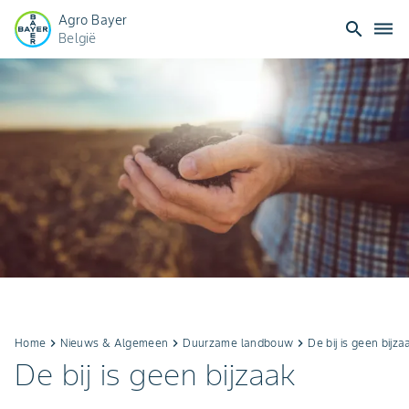
Agro Bayer
search
dehaze
België
Home
keyboard_arrow_right
Nieuws & Algemeen​
keyboard_arrow_right
Duurzame landbouw​
keyboard_arrow_right
De bij is geen bijza
De bij is geen bijzaak