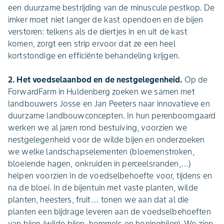
een duurzame bestrijding van de minuscule pestkop. De
imker moet niet langer de kast opendoen en de bijen
verstoren: telkens als de diertjes in en uit de kast
komen, zorgt een strip ervoor dat ze een heel
kortstondige en efficiënte behandeling krijgen.
2. Het voedselaanbod en de nestgelegenheid.
Op de
ForwardFarm in Huldenberg zoeken we samen met
landbouwers Josse en Jan Peeters naar innovatieve en
duurzame landbouwconcepten. In hun perenboomgaard
werken we al jaren rond bestuiving, voorzien we
nestgelegenheid voor de wilde bijen en onderzoeken
we welke landschapselementen (bloemenstroken,
bloeiende hagen, onkruiden in perceelsranden,…)
helpen voorzien in de voedselbehoefte voor, tijdens en
na de bloei. In de bijentuin met vaste planten, wilde
planten, heesters, fruit… tonen we aan dat al die
planten een bijdrage leveren aan de voedselbehoeften
van bijen (wilde bijen, hommels en honingbijen). We zien