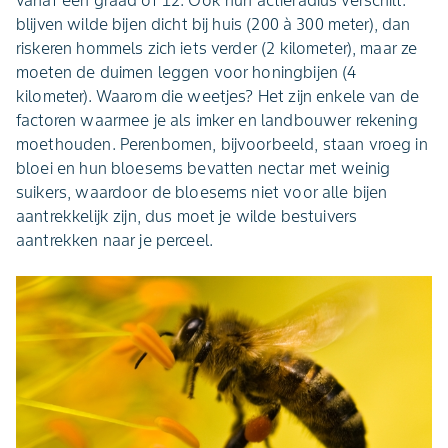
vanaf een graad of 12. Ook hun actieradius verschilt:
blijven wilde bijen dicht bij huis (200 à 300 meter), dan
riskeren hommels zich iets verder (2 kilometer), maar ze
moeten de duimen leggen voor honingbijen (4
kilometer). Waarom die weetjes? Het zijn enkele van de
factoren waarmee je als imker en landbouwer rekening
moethouden. Perenbomen, bijvoorbeeld, staan vroeg in
bloei en hun bloesems bevatten nectar met weinig
suikers, waardoor de bloesems niet voor alle bijen
aantrekkelijk zijn, dus moet je wilde bestuivers
aantrekken naar je perceel.