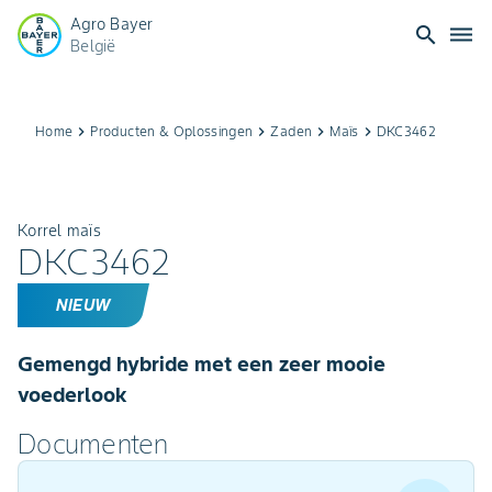
Agro Bayer
search
dehaze
België
Home
keyboard_arrow_right
Producten & Oplossingen​
keyboard_arrow_right
Zaden
keyboard_arrow_right
Maïs
keyboard_arrow_right
DKC3462
Korrel maïs
DKC3462
NIEUW
Gemengd hybride met een zeer mooie
voederlook
Documenten