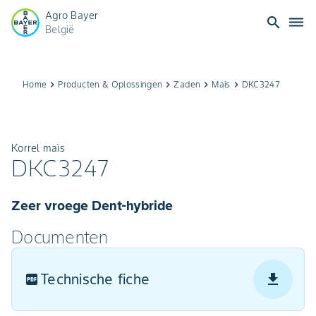
Agro Bayer
search
dehaze
België
Home
keyboard_arrow_right
Producten & Oplossingen​
keyboard_arrow_right
Zaden
keyboard_arrow_right
Maïs
keyboard_arrow_right
DKC3247
Korrel maïs
DKC3247
Zeer vroege Dent‑hybride
Documenten
Technische fiche