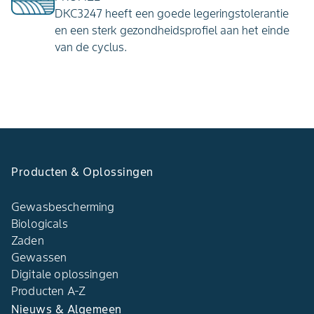
DKC3247 heeft een goede legeringstolerantie
en een sterk gezondheidsprofiel aan het einde
van de cyclus.
Producten & Oplossingen​
Gewasbescherming
Biologicals
Zaden
Gewassen
Digitale oplossingen​
Producten A-Z​
Nieuws & Algemeen​