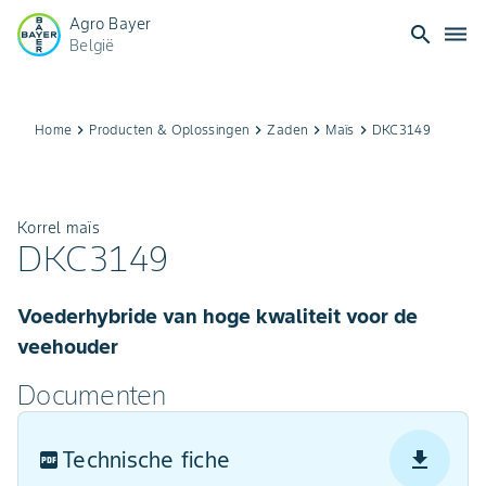
Agro Bayer
search
dehaze
België
Home
keyboard_arrow_right
Producten & Oplossingen​
keyboard_arrow_right
Zaden
keyboard_arrow_right
Maïs
keyboard_arrow_right
DKC3149
Korrel maïs
DKC3149
Voederhybride van hoge kwaliteit voor de
veehouder
Documenten
Technische fiche