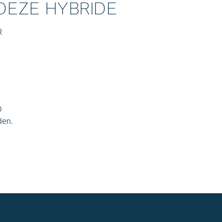
DEZE HYBRIDE
R
D
den.