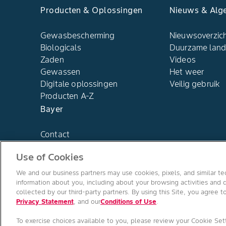
Producten & Oplossingen​
Nieuws & Alg
Gewasbescherming
Nieuwsoverzic
Biologicals
Duurzame lan
Zaden
Videos
Gewassen
Het weer​
Digitale oplossingen​
Veilig gebruik
Producten A-Z​
Bayer
Contact
Use of Cookies
We and our business partners may use cookies, pixels, and similar tec
information about you, including about your browsing activities and d
collected by our third-party partners. By using this Site, you agree t
Privacy Statement
, and our
Conditions of Use
.
Algemene gebruiksvoorwaarden
/
Privacyverklaring
/
Imprint
To exercise choices available to you, please review your Cookie Set