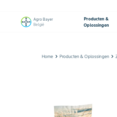
Producten &
Agro Bayer
België
Oplossingen
keyboard_arrow_right
keyboard_arrow_right
Home
Producten & Oplossingen​