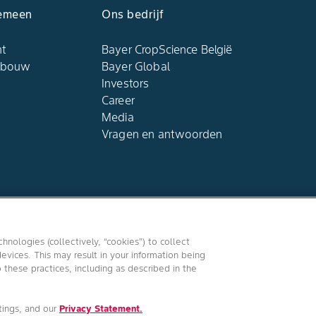
emeen​
Ons bedrijf​
ht
Bayer CropScience België​
dbouw​
Bayer Global
Investors
Career
Media
Vragen en antwoorden​
Volg Ons
hnologies (collectively, “cookies”) to collect
evices. This may result in your information being
o these practices, including as described in the
tings, and our
Privacy Statement.