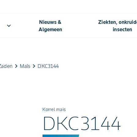
Nieuws &
Ziekten, onkrui
keyboard_arrow_down
Algemeen​
insecten
keyboard_arrow_right
keyboard_arrow_right
Zaden
Maïs
DKC3144
Korrel maïs
DKC3144