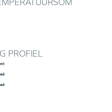
TEMPERATUURSOM
 PROFIEL
ent
oed
oed