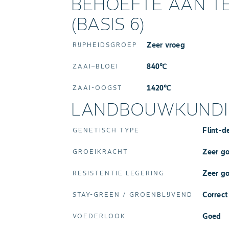
BEHOEFTE AAN 
(BASIS 6)
Zeer vroeg
RIJPHEIDSGROEP
840℃
ZAAI–BLOEI
1420℃
ZAAI-OOGST
LANDBOUWKUNDIG
Flint-d
GENETISCH TYPE
Zeer g
GROEIKRACHT
Zeer g
RESISTENTIE LEGERING
Correct
STAY‑GREEN / GROENBLIJVEND
Goed
VOEDERLOOK