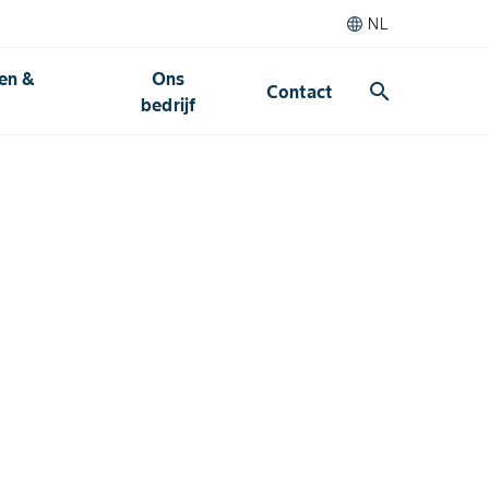
NL
den &
Ons
search
Contact
bedrijf​