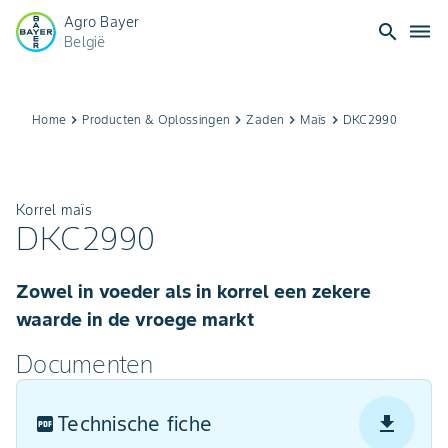
Agro Bayer
search
dehaze
België
Home
keyboard_arrow_right
Producten & Oplossingen​
keyboard_arrow_right
Zaden
keyboard_arrow_right
Maïs
keyboard_arrow_right
DKC2990
Korrel maïs
DKC2990
Zowel in voeder als in korrel een zekere
waarde in de vroege markt
Documenten
Technische fiche