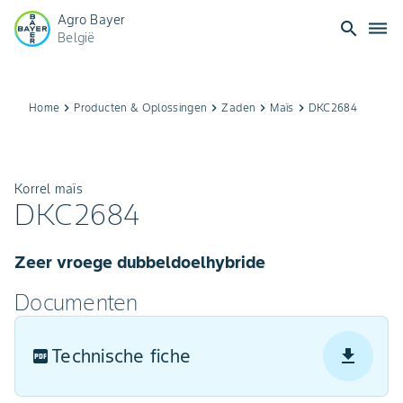
Agro Bayer
search
dehaze
België
Home
keyboard_arrow_right
Producten & Oplossingen​
keyboard_arrow_right
Zaden
keyboard_arrow_right
Maïs
keyboard_arrow_right
DKC2684
Korrel maïs
DKC2684
Zeer vroege dubbeldoelhybride
Documenten
Technische fiche