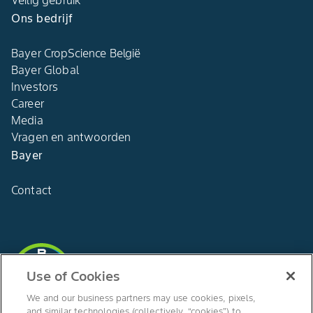
Veilig gebruik
Ons bedrijf​
Bayer CropScience België​
Bayer Global
Investors
Career
Media
Vragen en antwoorden​
Bayer
Contact
Agro Bayer
Use of Cookies
België
We and our business partners may use cookies, pixels,
and similar technologies (collectively, “cookies”) to