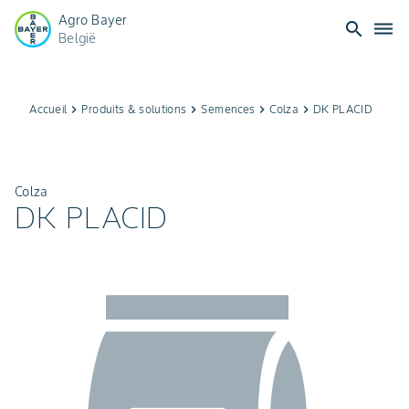
Agro Bayer
search
dehaze
België
Accueil
keyboard_arrow_right
Produits & solutions
keyboard_arrow_right
Semences
keyboard_arrow_right
Colza
keyboard_arrow_right
DK PLACID
Colza
DK PLACID